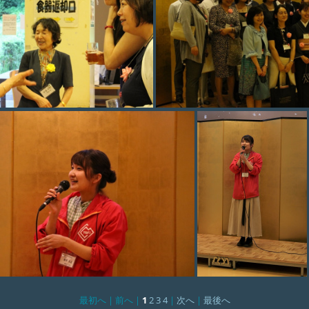
photo 008
photo 009
最初へ |
前へ |
1
2
3
4
|
次へ
|
最後へ